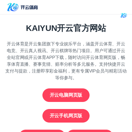
KAIYUN开云官方网站
开云体育是开云集团旗下专业娱乐平台，涵盖开云体育、开云
电竞、开云真人视讯、开云棋牌等热门项目。用户可通过开云
全站官网或开云体育APP下载，随时访问开云体育网页版，畅
享体育直播、赛事竞猜、赔率分析等多元服务。支持快捷开云
支付与提款，注册即享彩金福利，更有专属VIP会员与精彩活动
等你参与。
开云电脑网页版
开云手机网页版