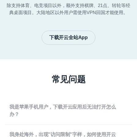
除支持体育、电竞项目以外，额外支持棋牌、21点、转轮等经
典桌面项目。大陆地区以外用户需使用VPN回国才能使用。
下载开云全站App
常见问题
我是苹果手机用户，下载开云应用后无法打开怎么
办？
我身处海外，出现"访问限制"字样，如何使用开云