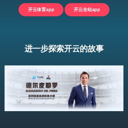
开云体育app
开云全站app
进一步探索开云的故事