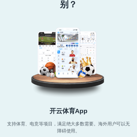
别？
开云体育App
支持体育、电竞等项目，满足绝大多数需要。海外用户可以无
障碍使用。