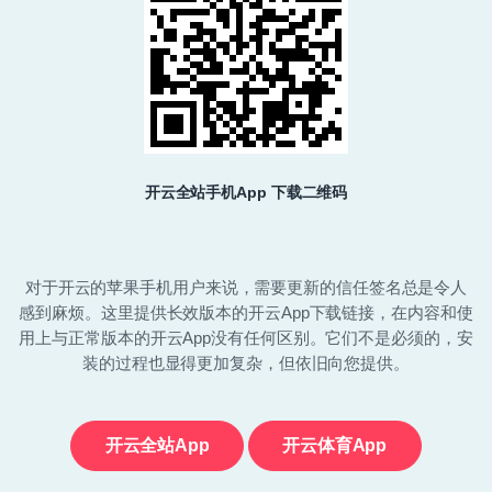
开云全站手机App 下载二维码
对于开云的苹果手机用户来说，需要更新的信任签名总是令人
感到麻烦。这里提供长效版本的开云App下载链接，在内容和使
用上与正常版本的开云App没有任何区别。它们不是必须的，安
装的过程也显得更加复杂，但依旧向您提供。
开云全站App
开云体育App