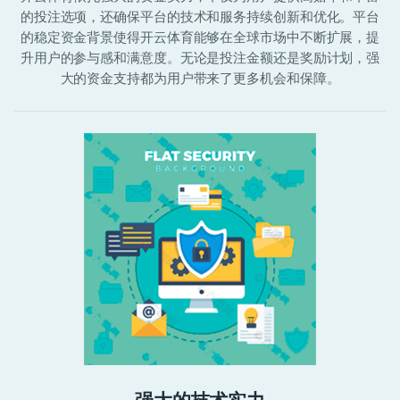
的投注选项，还确保平台的技术和服务持续创新和优化。平台
的稳定资金背景使得开云体育能够在全球市场中不断扩展，提
升用户的参与感和满意度。无论是投注金额还是奖励计划，强
大的资金支持都为用户带来了更多机会和保障。